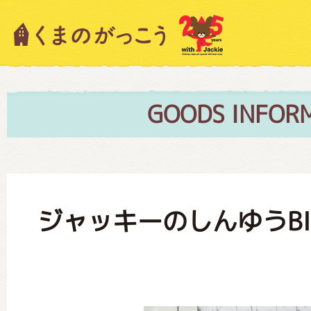
キャラクター紹介
ニュース
GOODS INFOR
スタッフブログ
ジャッキーのしんゆうB
絵本・作家紹介
ショップインフォメーション