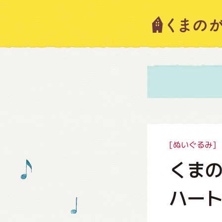
キャラ
ニュー
スタッ
[ぬいぐるみ]
くまの
絵本・
ハー
ショッ