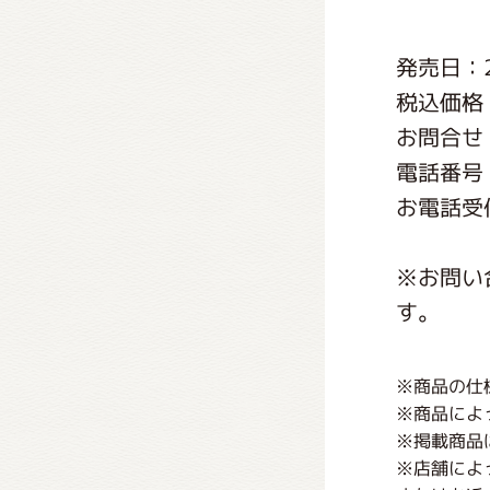
くまの
発売日：2
税込価格：
くまの
お問合せ
電話番号：0
お電話受付
※お問い
す。
※商品の仕
※商品によ
※掲載商品
※店舗によ