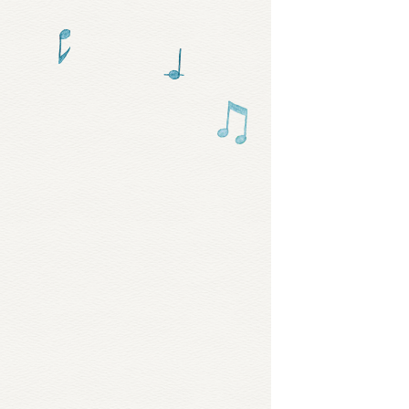
グッズ
ミュー
おたの
チア 