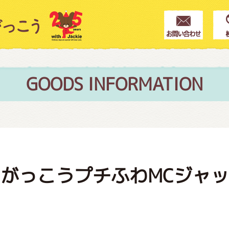
クター紹介
ス
GOODS INFORMATION
フブログ
がっこうプチふわMCジャ
作家紹介
ト
プインフォメーション