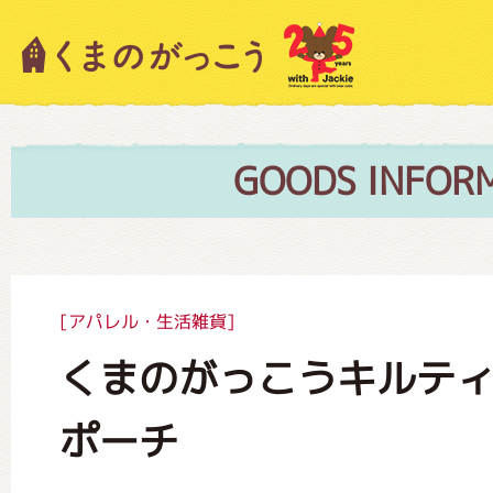
キャラクター紹介
ニュース
GOODS INFOR
スタッフブログ
[アパレル・生活雑貨]
くまのがっこうキルテ
絵本・作家紹介
ポーチ
ショップインフォメーション