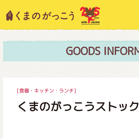
キャラクター紹介
ニュース
GOODS INFOR
スタッフブログ
[食器・キッチン・ランチ]
くまのがっこうストック
絵本・作家紹介
ショップインフォメーション