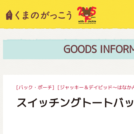
キャラクター紹介
ニュース
GOODS INFOR
スタッフブログ
[バック・ポーチ]
[ジャッキー＆デイビッド～はなか
スイッチングトートバ
絵本・作家紹介
ショップインフォメーション