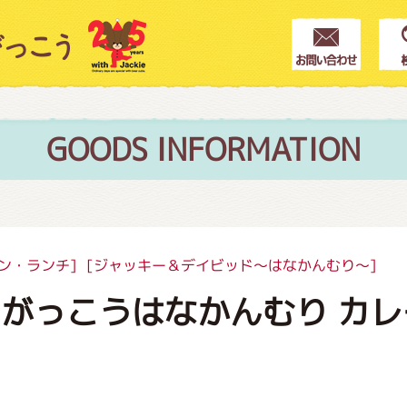
クター紹介
ス
GOODS INFORMATION
フブログ
ン・ランチ]
[ジャッキー＆デイビッド～はなかんむり～]
がっこうはなかんむり カレ
作家紹介
プインフォメーション