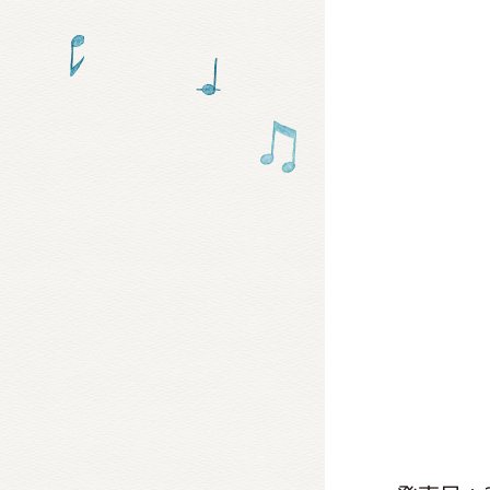
グッズ
ミュー
おたの
チア 