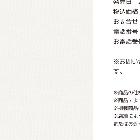
発売日：2
くまの
税込価格：
お問合せ
くまの
電話番号：0
お電話受付
※お問い
す。
※商品の仕
※商品によ
※掲載商品
※店舗によ
またはお近