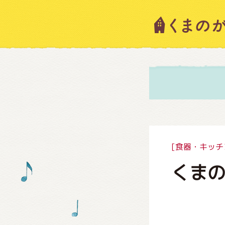
キャラ
ニュー
スタッ
[食器・キッチ
くまの
絵本・
ショッ