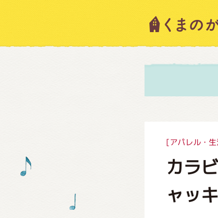
キャラ
ニュー
スタッ
[アパレル・生
カラ
絵本・
ャッ
ショッ