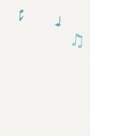
グッズ
ミュー
おたの
チア 