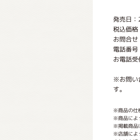
くまの
発売日：2
税込価格：
くまの
お問合せ
電話番号：0
お電話受付
※お問い
す。
※商品の仕
※商品によ
※掲載商品
※店舗によ