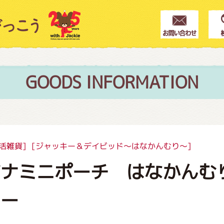
クター紹介
ス
GOODS INFORMATION
フブログ
活雑貨]
[ジャッキー＆デイビッド～はなかんむり～]
ビナミニポーチ はなかんむ
作家紹介
キー
プインフォメーション