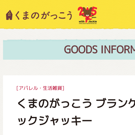
キャラクター紹介
ニュース
GOODS INFOR
スタッフブログ
[アパレル・生活雑貨]
くまのがっこう ブラン
絵本・作家紹介
ックジャッキー
ショップインフォメーション