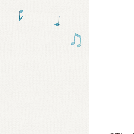
グッズ
ミュー
おたの
チア 