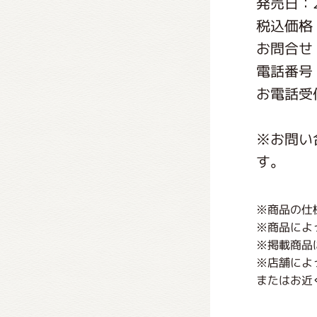
発売日：2
くまの
税込価格：
お問合せ
くまの
電話番号：0
お電話受付
※お問い
す。
※商品の仕
※商品によ
※掲載商品
※店舗によ
またはお近