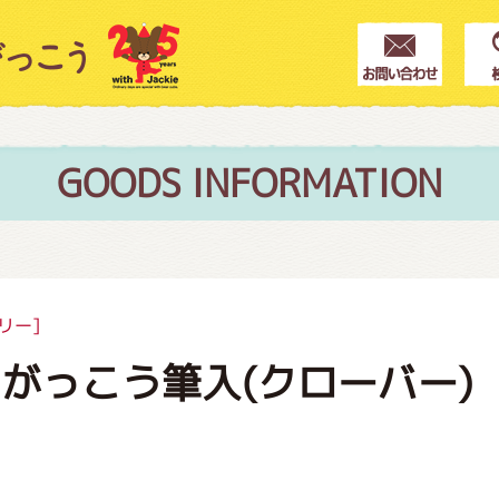
クター紹介
ス
GOODS INFORMATION
フブログ
リー]
がっこう筆入(クローバー)
作家紹介
プインフォメーション