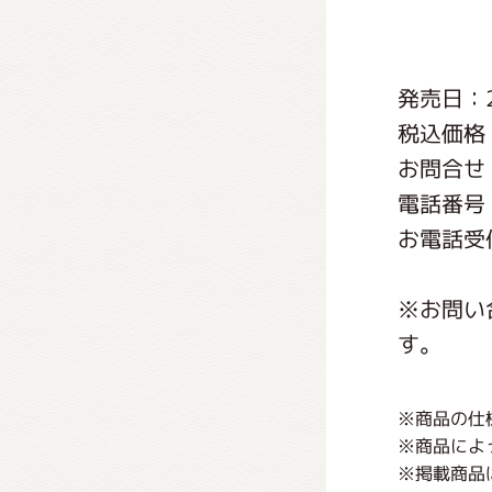
くまの
発売日：2
くまの
税込価格
お問合せ
電話番号：0
お電話受付
※お問い
す。
※商品の仕
※商品によ
※掲載商品