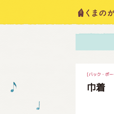
キャラ
ニュー
スタッ
[バック・ポー
巾着
絵本・
ショッ