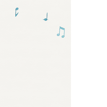
グッズ
ミュー
おたの
チア 