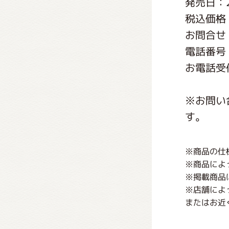
発売日：2
くまの
税込価格：
お問合せ
くまの
電話番号：0
お電話受付
※お問い
す。
※商品の仕
※商品によ
※掲載商品
※店舗によ
またはお近