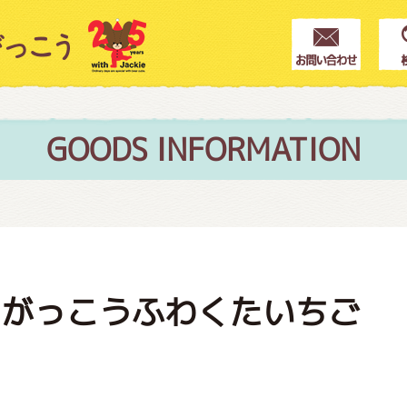
クター紹介
ス
GOODS INFORMATION
フブログ
のがっこうふわくたいちご
作家紹介
プインフォメーション