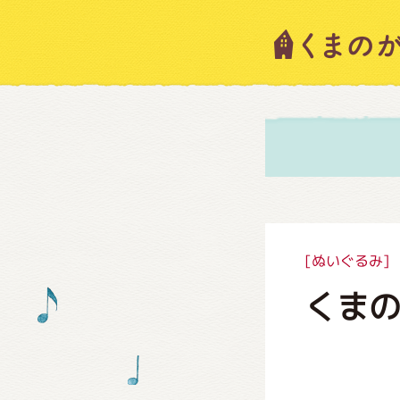
キャラ
ニュー
スタッ
[ぬいぐるみ]
くま
絵本・
ショッ