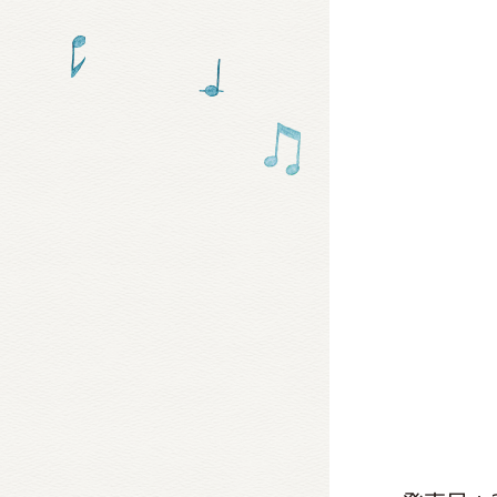
グッズ
ミュー
おたの
チア 