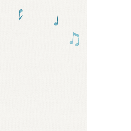
グッズ
ミュー
おたの
チア 