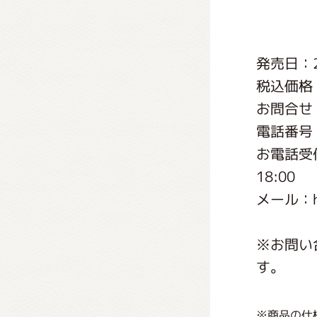
くまの
発売日：2
くまの
税込価格
お問合せ
電話番号：0
お電話受付
18:00
メール：http
※お問い
す。
※商品の仕