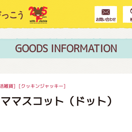
クター紹介
ス
GOODS INFORMATION
フブログ
活雑貨]
[クッキンジャッキー]
ラママスコット（ドット）
作家紹介
プインフォメーション