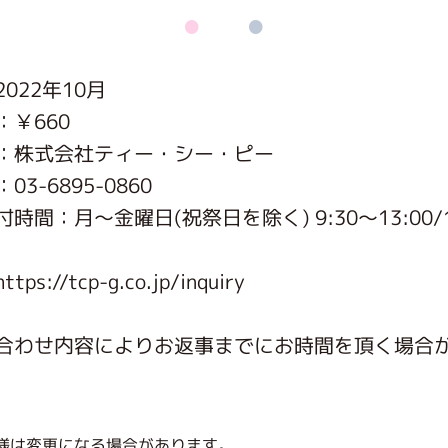
がっこう しょくいんしつ
022年10月
がっこう 家庭科部
：￥660
：株式会社ティー・シー・ピー
3-6895-0860
時間：月〜金曜日(祝祭日を除く) 9:30～13:00/1
s://tcp-g.co.jp/inquiry
合わせ内容によりお返事までにお時間を頂く場合
様は変更になる場合があります。