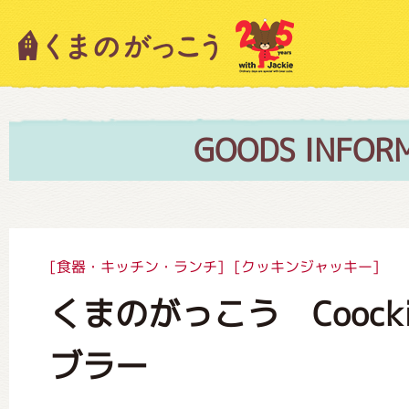
キャラクター紹介
ニュース
GOODS INFOR
スタッフブログ
[食器・キッチン・ランチ]
[クッキンジャッキー]
くまのがっこう Coockin
絵本・作家紹介
ブラー
ショップインフォメーション