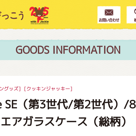
クター紹介
ス
GOODS INFORMATION
フブログ
ングッズ]
[クッキンジャッキー]
ne SE（第3世代/第2世代）/8
作家紹介
クエアガラスケース（総柄）
プインフォメーション