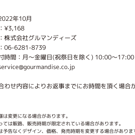
がっこう しょくいんしつ
022年10月
¥3,168
がっこう 家庭科部
：株式会社グルマンディーズ
6-6281-8739
時間：月〜金曜日(祝祭日を除く) 10:00～17:00
vice@gourmandise.co.jp
合わせ内容によりお返事までにお時間を頂く場合
様は変更になる場合があります。
っては販路、販売時期が限定されている場合があります。
は予告なくデザイン、価格、発売時期を変更する場合がありま