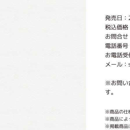
くまの
発売日：2
税込価格：
くまの
お問合せ
電話番号：0
お電話受付
メール：ser
※お問い
す。
※商品の仕
※商品によ
※掲載商品