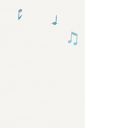
グッズ
ミュー
おたの
チア 