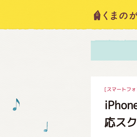
キャラ
ニュー
スタッ
[スマートフォ
iPho
絵本・
応ス
ショッ