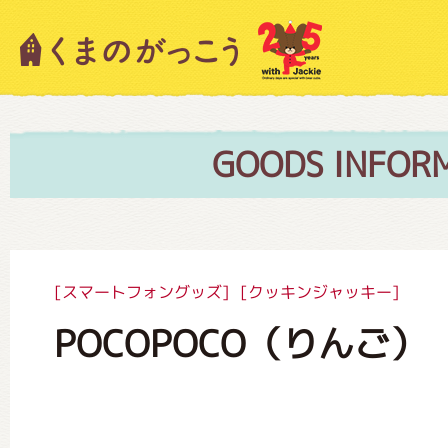
キャラクター紹介
ニュース
GOODS INFOR
スタッフブログ
[スマートフォングッズ]
[クッキンジャッキー]
POCOPOCO（りんご）
絵本・作家紹介
ショップインフォメーション