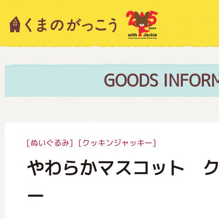
キャラクター紹介
ニュース
GOODS INFOR
スタッフブログ
[ぬいぐるみ]
[クッキンジャッキー]
やわらかマスコット 
絵本・作家紹介
ー
ショップインフォメーション