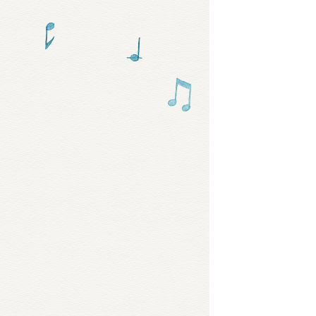
グッズ
ミュー
おたの
チア 