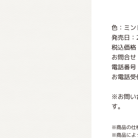
くまの
色：ミン
くまの
発売日：2
税込価格
お問合せ
電話番号：0
お電話受付
※お問い
す。
※商品の仕
※商品によ