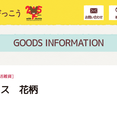
クター紹介
ス
GOODS INFORMATION
フブログ
活雑貨]
クス 花柄
作家紹介
プインフォメーション