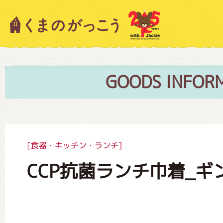
キャラクター紹介
ニュース
GOODS INFOR
スタッフブログ
[食器・キッチン・ランチ]
CCP抗菌ランチ巾着_
絵本・作家紹介
ショップインフォメーション