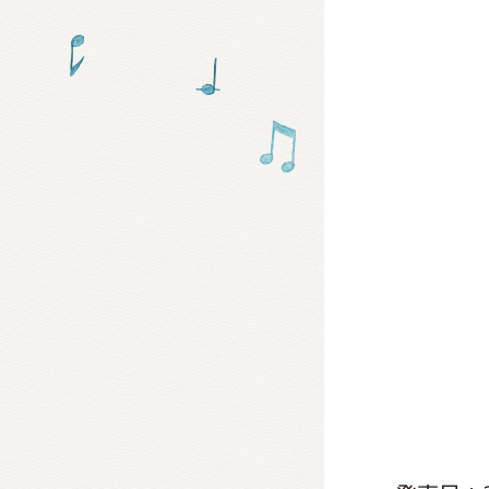
グッズ
ミュー
おたの
チア 