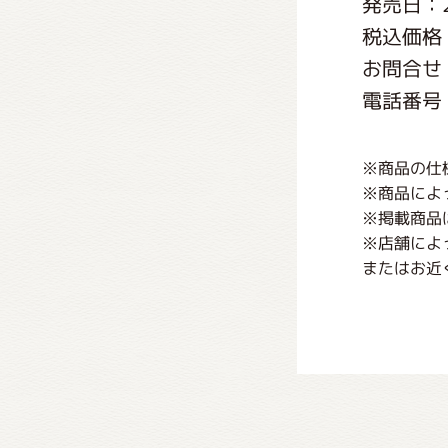
発売日：2
くまの
税込価格
お問合せ
くまの
電話番号：0
※商品の仕
※商品によ
※掲載商品
※店舗によ
またはお近