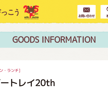
クター紹介
ス
GOODS INFORMATION
フブログ
ン・ランチ]
ートレイ20th
作家紹介
プインフォメーション