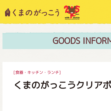
キャラクター紹介
ニュース
GOODS INFOR
スタッフブログ
[食器・キッチン・ランチ]
くまのがっこうクリアボ
絵本・作家紹介
ショップインフォメーション