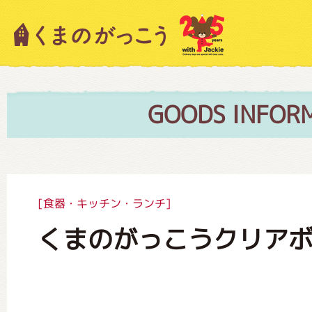
キャラクター紹介
ニュース
GOODS INFOR
スタッフブログ
[食器・キッチン・ランチ]
くまのがっこうクリアボ
絵本・作家紹介
ショップインフォメーション