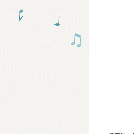
グッズ
ミュー
おたの
チア 