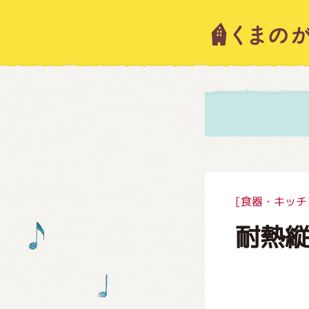
キャラ
ニュー
スタッ
[食器・キッチ
耐熱縦
絵本・
ショッ