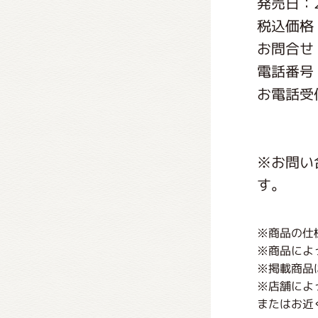
発売日：2
くまの
税込価格：
お問合せ
くまの
電話番号：0
お電話受
10:00
※お問い
す。
※商品の仕
※商品によ
※掲載商品
※店舗によ
またはお近