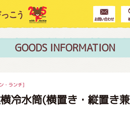
クター紹介
ス
GOODS INFORMATION
フブログ
ン・ランチ]
横冷水筒(横置き・縦置き兼
作家紹介
プインフォメーション