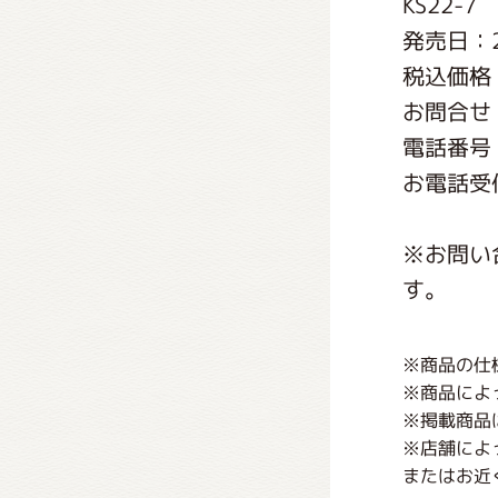
KS22-7
くまの
発売日：2
税込価格
くまの
お問合せ
電話番号：0
お電話受付
※お問い
す。
※商品の仕
※商品によ
※掲載商品
※店舗によ
またはお近