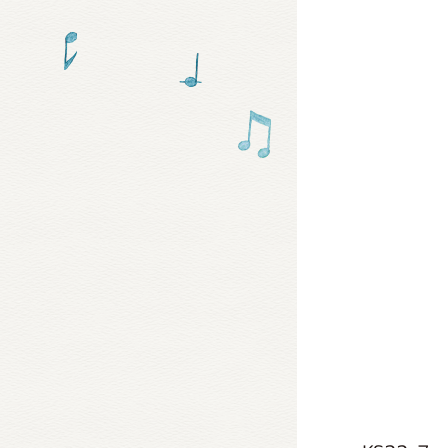
グッズ
ミュー
おたの
チア 