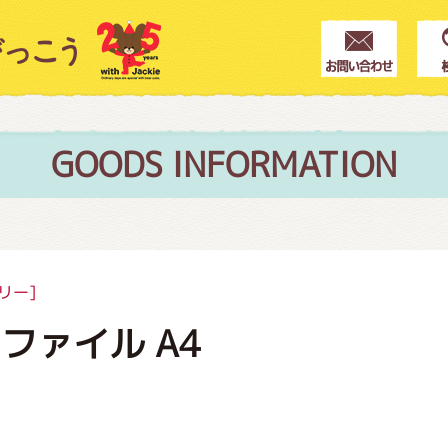
クター紹介
ス
GOODS INFORMATION
フブログ
リー]
ファイル A4
作家紹介
プインフォメーション