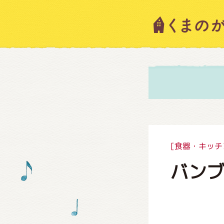
キャラ
ニュー
スタッ
[食器・キッチ
バン
絵本・
ショッ