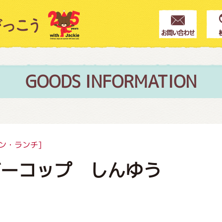
クター紹介
ス
GOODS INFORMATION
フブログ
ン・ランチ]
ブーコップ しんゆう
作家紹介
プインフォメーション