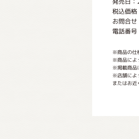
発売日：2
くまの
税込価格
お問合せ
くまの
電話番号：0
※商品の仕
※商品によ
※掲載商品
※店舗によ
またはお近