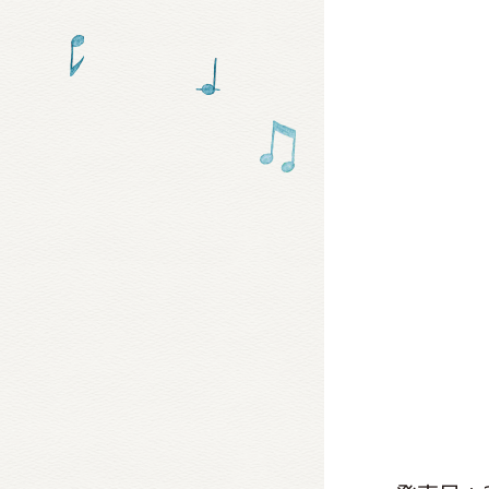
グッズ
ミュー
おたの
チア 