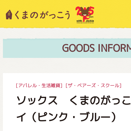
キャラクター紹介
ニュース
GOODS INFOR
スタッフブログ
[アパレル・生活雑貨]
[ザ・ベアーズ・スクール]
ソックス くまのがっ
絵本・作家紹介
イ（ピンク・ブルー）
ショップインフォメーション