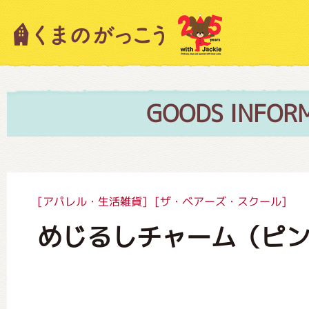
キャラクター紹介
ニュース
GOODS INFOR
スタッフブログ
[アパレル・生活雑貨]
[ザ・ベアーズ・スクール]
めじるしチャーム（ピ
絵本・作家紹介
ショップインフォメーション