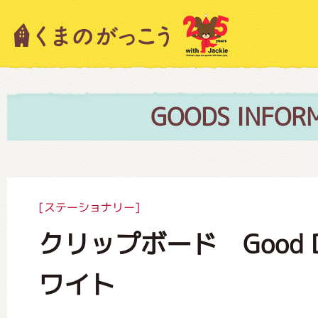
キャラクター紹介
ニュース
GOODS INFOR
スタッフブログ
[ステーショナリー]
クリップボード Good Da
絵本・作家紹介
ワイト
ショップインフォメーション