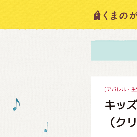
キャラ
ニュー
スタッ
[アパレル・生
キッ
絵本・
（ク
ショッ