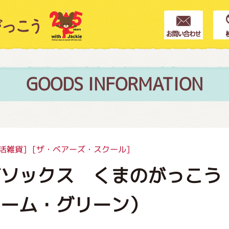
クター紹介
ス
GOODS INFORMATION
フブログ
活雑貨]
[ザ・ベアーズ・スクール]
ズソックス くまのがっこう
作家紹介
リーム・グリーン）
プインフォメーション