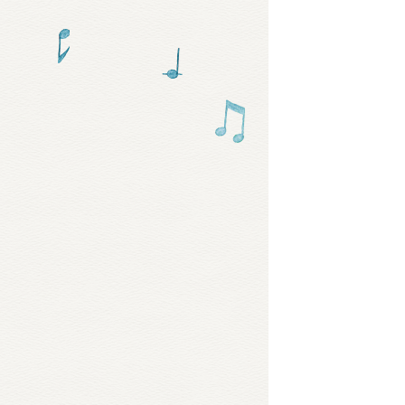
グッズ
ミュー
おたの
チア 