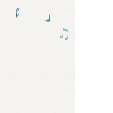
グッズ
ミュー
おたの
チア 