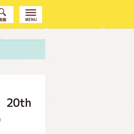
20th
）