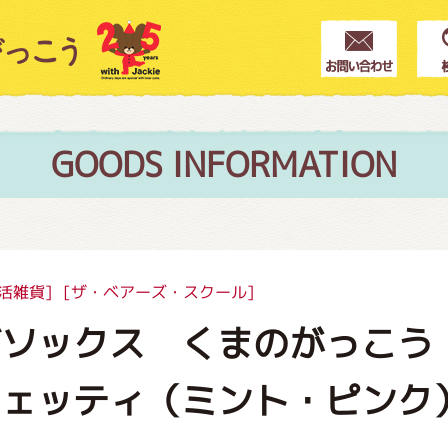
クター紹介
ス
GOODS INFORMATION
フブログ
活雑貨]
[ザ・ベアーズ・スクール]
ソックス くまのがっこう 
作家紹介
フェッティ（ミント・ピンク
プインフォメーション