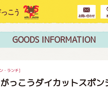
クター紹介
ス
GOODS INFORMATION
フブログ
ン・ランチ]
のがっこうダイカットスポン
作家紹介
プインフォメーション