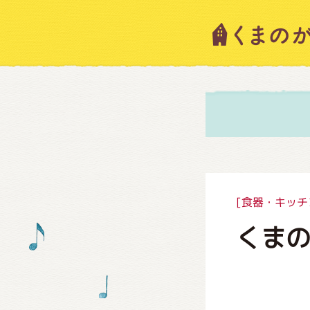
キャラ
ニュー
スタッ
[食器・キッチ
くま
絵本・
ショッ