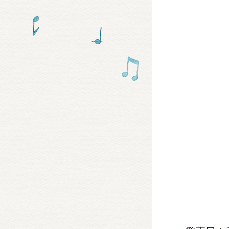
グッズ
ミュー
おたの
チア 