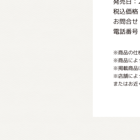
発売日：2
くまの
税込価格
お問合せ
くまの
電話番号：0
※商品の仕
※商品によ
※掲載商品
※店舗によ
またはお近