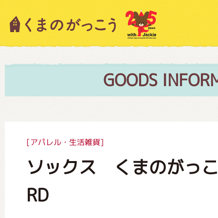
キャラクター紹介
ニュース
GOODS INFOR
スタッフブログ
[アパレル・生活雑貨]
ソックス くまのがっ
絵本・作家紹介
RD
ショップインフォメーション