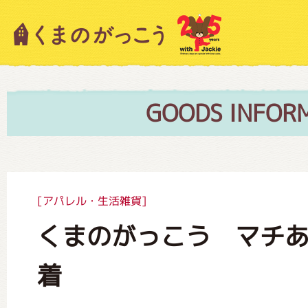
キャラクター紹介
ニュース
GOODS INFOR
スタッフブログ
[アパレル・生活雑貨]
くまのがっこう マチ
絵本・作家紹介
着
ショップインフォメーション