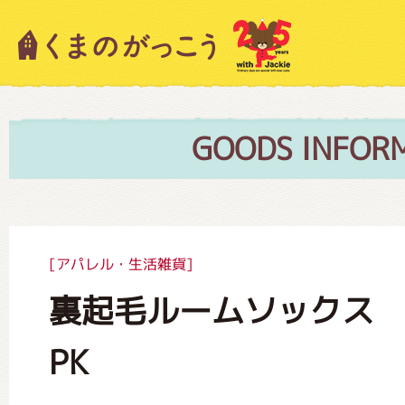
キャラクター紹介
ニュース
GOODS INFOR
スタッフブログ
[アパレル・生活雑貨]
裏起毛ルームソックス
絵本・作家紹介
PK
ショップインフォメーション