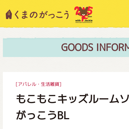
キャラクター紹介
ニュース
GOODS INFOR
スタッフブログ
[アパレル・生活雑貨]
もこもこキッズルーム
絵本・作家紹介
がっこうBL
ショップインフォメーション