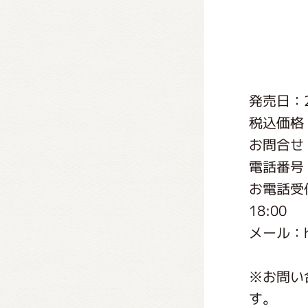
くまの
くまの
発売日：2
税込価格
お問合せ
電話番号：0
お電話受付
18:00
メール：http
※お問い
す。