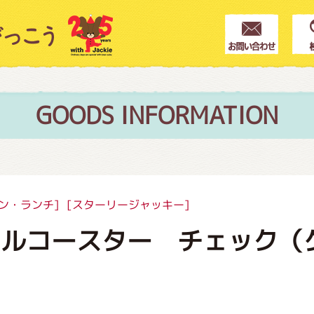
クター紹介
ス
GOODS INFORMATION
フブログ
ン・ランチ]
[スターリージャッキー]
リルコースター チェック（
作家紹介
プインフォメーション