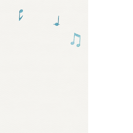
グッズ
ミュー
おたの
チア 