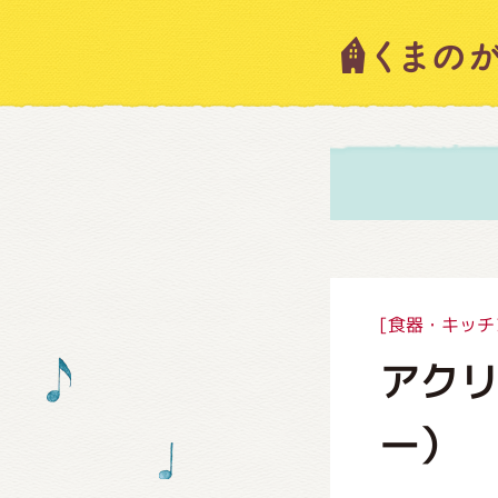
キャラ
ニュー
スタッ
[食器・キッチ
アク
絵本・
ー）
ショッ