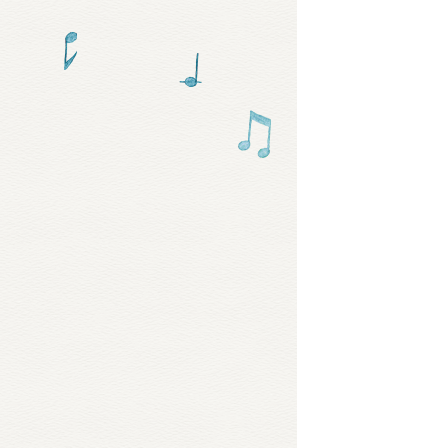
グッズ
ミュー
おたの
チア 