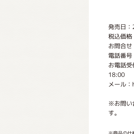
くまの
発売日：2
くまの
税込価格
お問合せ
電話番号：0
お電話受付
18:00
メール：http
※お問い
す。
※商品の仕