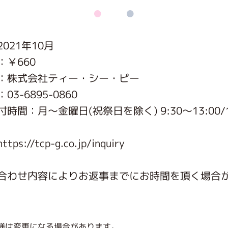
がっこう しょくいんしつ
021年10月
がっこう 家庭科部
：￥660
：株式会社ティー・シー・ピー
3-6895-0860
時間：月〜金曜日(祝祭日を除く) 9:30～13:00/1
s://tcp-g.co.jp/inquiry
合わせ内容によりお返事までにお時間を頂く場合
様は変更になる場合があります。