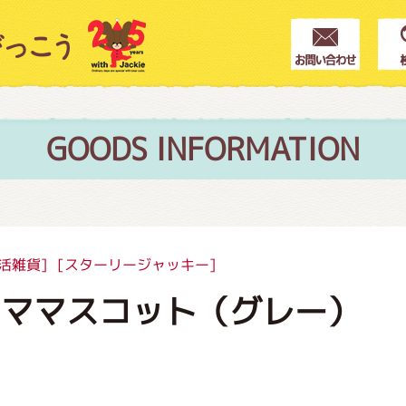
クター紹介
ス
GOODS INFORMATION
フブログ
活雑貨]
[スターリージャッキー]
ラママスコット（グレー）
作家紹介
プインフォメーション