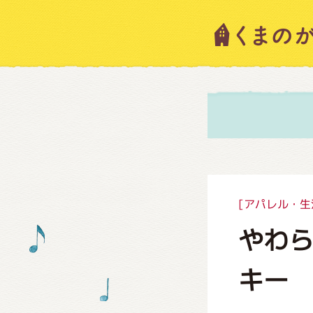
キャラ
ニュー
スタッ
[アパレル・生
やわ
絵本・
キー
ショッ