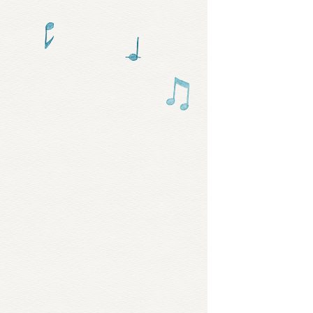
グッズ
ミュー
おたの
チア 