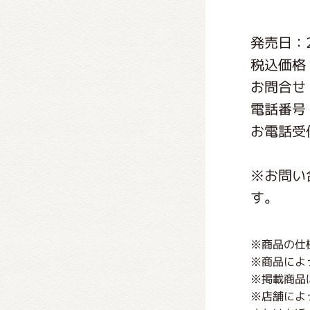
くまの
発売日：2
税込価格：
くまの
お問合せ
電話番号：0
お電話受付
※お問い
す。
※商品の仕
※商品によ
※掲載商品
※店舗によ