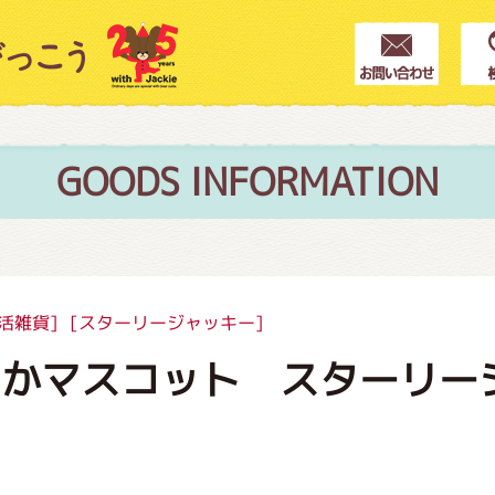
クター紹介
ス
GOODS INFORMATION
フブログ
活雑貨]
[スターリージャッキー]
らかマスコット スターリー
作家紹介
プインフォメーション