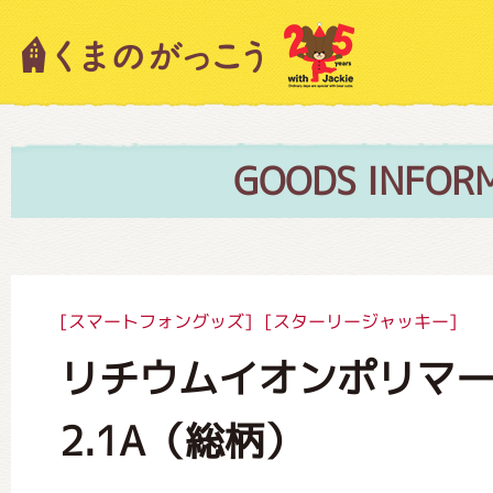
キャラクター紹介
ニュース
GOODS INFOR
スタッフブログ
[スマートフォングッズ]
[スターリージャッキー]
リチウムイオンポリマー
絵本・作家紹介
2.1A（総柄）
ショップインフォメーション