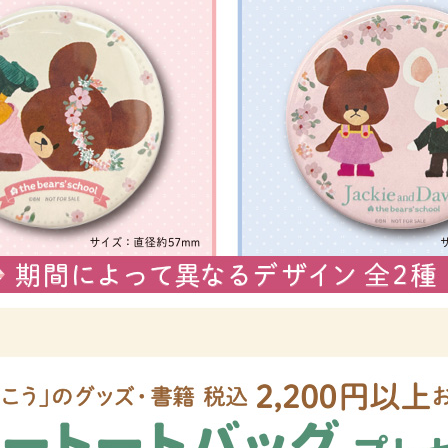
がっこう しょくいんしつ
がっこう 家庭科部