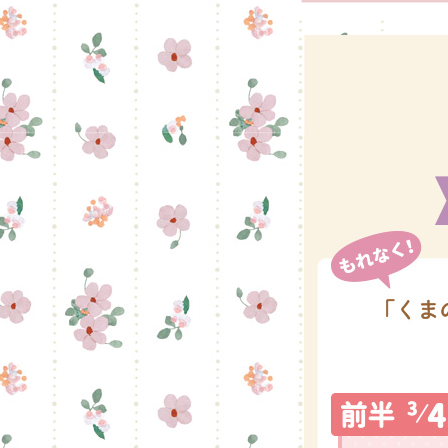
グッズ
ミュー
おたの
チア 