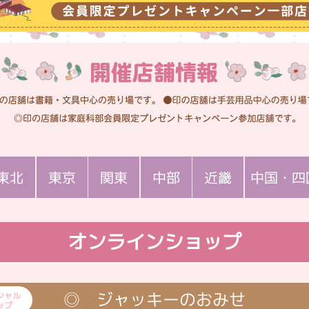
東北
東京
関東
中部
近畿
中国・四
青森
宮城
山形
岩手
福島
新潟
神奈川
埼玉
栃木
群馬
茨城
千葉
静岡
山梨
岐阜
長野
愛知
石川
大阪
京都
兵庫
滋賀
三重
和歌山
岡山
広島
山口
香川
高知
徳島
オンラインショップ
ジャッキーのおみせ
シャル
ップ