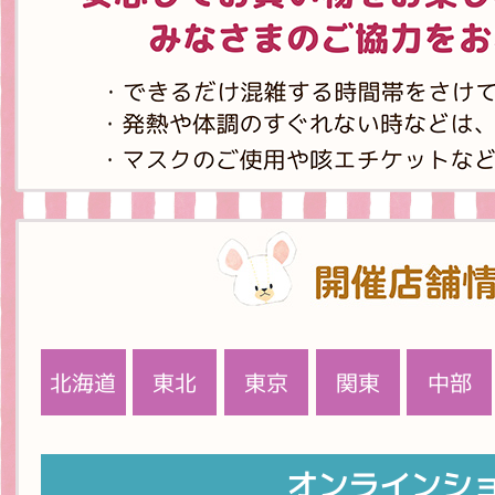
北海道
東北
東京
関東
中部
青森
宮城
岩手
福島
新潟
茨城
栃木
群馬
山梨
千葉
埼玉
神奈川
長野
静岡
愛知
岐阜
オンラインシ