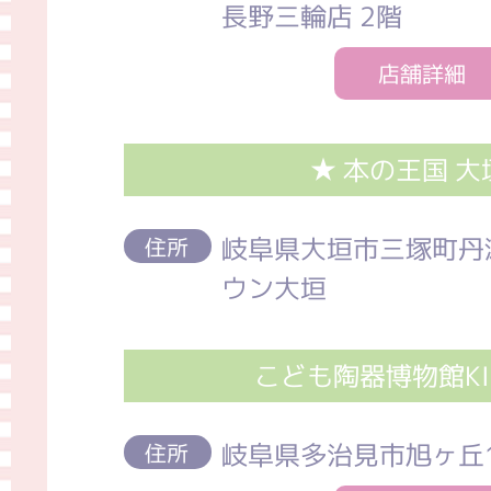
長野三輪店 2階
店舗詳細
★ 本の王国 大
岐阜県大垣市三塚町丹瀬
住所
ウン大垣
こども陶器博物館KID
岐阜県多治見市旭ヶ丘10
住所