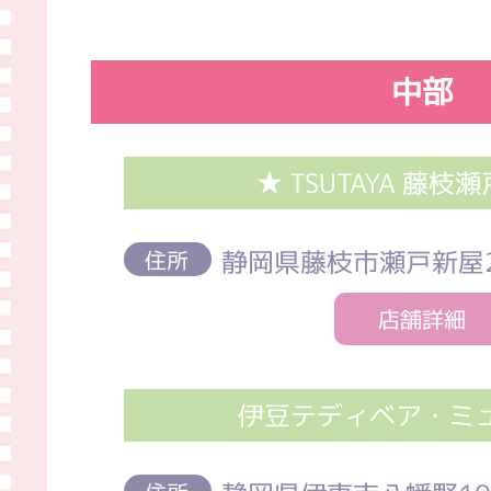
中部
★ TSUTAYA 藤枝
静岡県藤枝市瀬戸新屋21
住所
店舗詳細
伊豆テディベア・ミ