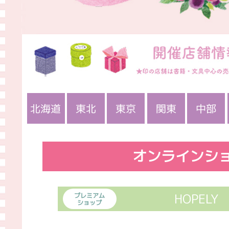
北海道
東北
東京
関東
中部
青森
岩手
福島
山形
宮城
埼玉
神奈川
茨城
栃木
千葉
群馬
静岡
長野
岐阜
愛知
オンラインシ
HOPELY
プレミアム
ショップ