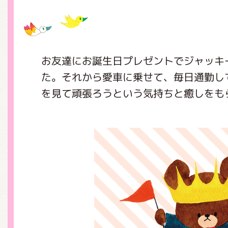
グッズインフォメーション
お友達にお誕生日プレゼントでジャッキ
た。それから愛車に乗せて、毎日通勤し
ミュージカル・コンサート
を見て頑張ろうという気持ちと癒しをも
おたのしみコンテンツ(クイズ・A
チア ジャッキーズ！