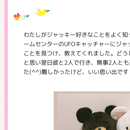
グッズインフォメーション
わたしがジャッキー好きなことをよく知
ームセンターのUFOキャッチャーにジャ
ミュージカル・コンサート
ことを見つけ、教えてくれました。どう
と思い翌日彼と2人で行き、無事2人と
た(^^)難しかったけど、いい思い出です
おたのしみコンテンツ(クイズ・A
チア ジャッキーズ！