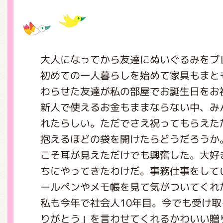
グッズインフォメーション
大人になってから友達にぬいぐるみをプ
初めての一人暮らしを始めて家具もまと
ミュージカル・コンサート
わらせた友達が私の部屋でお誕生日をお
新人で使えるお金もままならない中、み
れたらしい。ただでさえ祝ってもらえた
おたのしみコンテンツ(クイズ・A
抱えるほどの袋を開けたらどうだろうか
こそ耳が見えただけでも興奮した。大好
ちにやってきたわけだ。事務仕事をして
チア ジャッキーズ！
ールペンやメモ帳を見て気がついてくれ
私も今年で社会人10年目。今でも受け
りがとう」を言わせてくれるかわいい贈