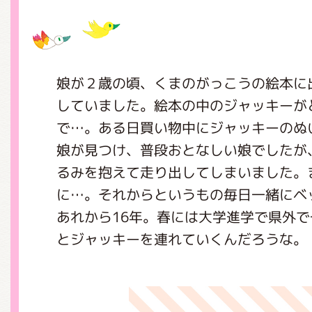
グッズインフォメーション
娘が２歳の頃、くまのがっこうの絵本に
していました。絵本の中のジャッキーが
ミュージカル・コンサート
で…。ある日買い物中にジャッキーのぬ
娘が見つけ、普段おとなしい娘でしたが
るみを抱えて走り出してしまいました。
おたのしみコンテンツ(クイズ・A
に…。それからというもの毎日一緒にベ
あれから16年。春には大学進学で県外
とジャッキーを連れていくんだろうな。
チア ジャッキーズ！