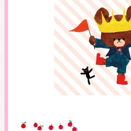
くまのがっこう しょくいんしつ
くまのがっこう 家庭科部