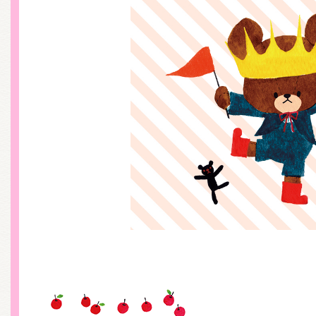
くまのがっこう しょくいんしつ
くまのがっこう 家庭科部