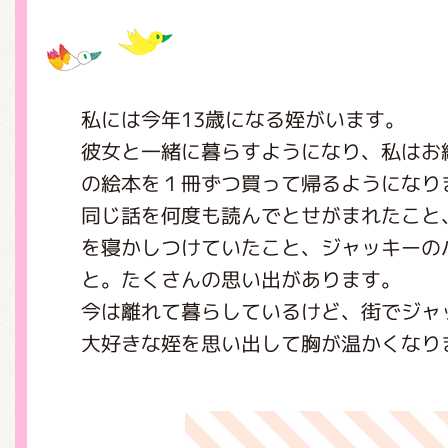
グッズインフォメーション
私には今年13歳になる姪がいます。
彼女と一緒に暮らすようになり、私はお
ミュージカル・コンサート
の絵本を１冊ずつ買って帰るようになり
同じ話を何度も読んでとせがまれたこと
を寝かしつけていたこと、ジャッキーの
おたのしみコンテンツ(クイズ・A
と。たくさんの思い出があります。
今は離れて暮らしているけど、街でジャ
大好きな姪を思い出して胸が温かくなり
チア ジャッキーズ！