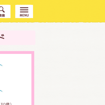
ド
（
30
歳）