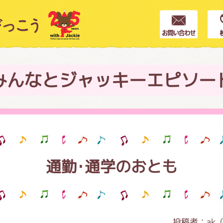
クター紹介
ス
みんなとジャッキーエピソー
フブログ
通勤･通学のおとも
作家紹介
プインフォメーション
投稿者：
ak