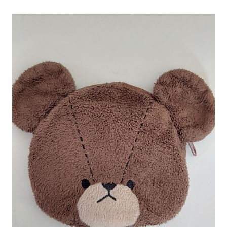
がっこう しょくいんしつ
がっこう 家庭科部