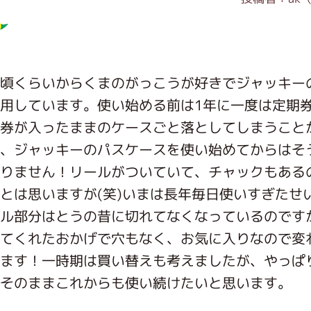
インフォメーション
頃くらいからくまのがっこうが好きでジャッキー
用しています。使い始める前は1年に一度は定期
ジカル・コンサート
券が入ったままのケースごと落としてしまうこと
、ジャッキーのパスケースを使い始めてからはそ
りません！リールがついていて、チャックもある
しみコンテンツ(クイズ・AR・診断・占い
とは思いますが(笑)いまは長年毎日使いすぎたせ
ル部分はとうの昔に切れてなくなっているのです
てくれたおかげで穴もなく、お気に入りなので変
ジャッキーズ！
ます！一時期は買い替えも考えましたが、やっぱ
そのままこれからも使い続けたいと思います。