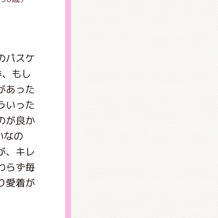
のパスケ
券、もし
があった
ういった
のが良か
)
いなの
が、キレ
わらず毎
り愛着が