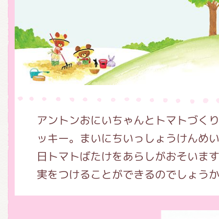
グッズインフォメーション
ミュージカル・コンサート
アントンおにいちゃんとトマトづく
おたのしみコンテンツ(クイズ・A
ッキー。まいにちいっしょうけんめ
日トマトばたけをあらしがおそいま
実をつけることができるのでしょう
チア ジャッキーズ！